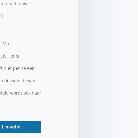
ellen met jouw
h?
. Via
jk. Het is
t niet per se een
op de website van
telt, wordt ook naar
LinkedIn