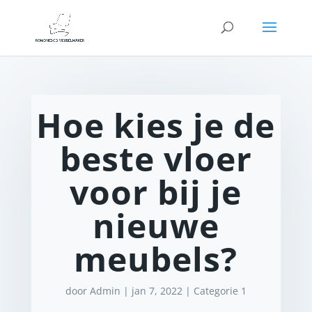
Hoe kies je de
beste vloer
voor bij je
nieuwe
meubels?
door
Admin
|
jan 7, 2022
|
Categorie 1