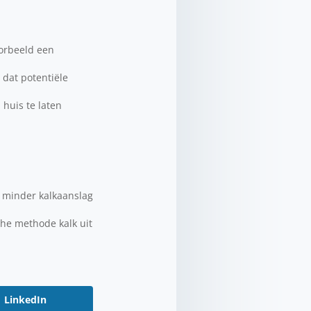
oorbeeld een
 dat potentiële
 huis te laten
n minder kalkaanslag
che methode kalk uit
LinkedIn