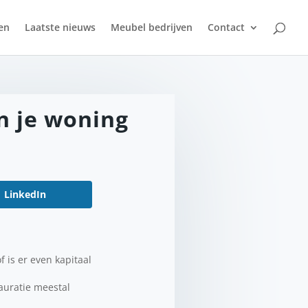
en
Laatste nieuws
Meubel bedrijven
Contact
n je woning
LinkedIn
f is er even kapitaal
tauratie meestal