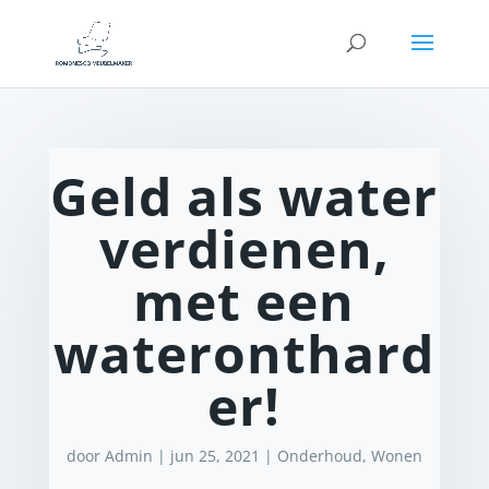
Geld als water
verdienen,
met een
wateronthard
er!
door
Admin
|
jun 25, 2021
|
Onderhoud
,
Wonen